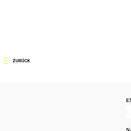
ZURÜCK
E
N